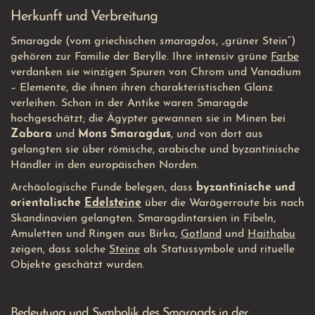
Herkunft und Verbreitung
Smaragde (vom griechischen
smaragdos
, „grüner Stein“)
gehören zur Familie der Berylle. Ihre intensiv grüne
Farbe
verdanken sie winzigen Spuren von Chrom und Vanadium
– Elemente, die ihnen ihren charakteristischen Glanz
verleihen. Schon in der Antike waren Smaragde
hochgeschätzt; die Ägypter gewannen sie in Minen bei
Zabara
und
Mons Smaragdus
, und von dort aus
gelangten sie über römische, arabische und byzantinische
Händler in den europäischen Norden.
Archäologische Funde belegen, dass
byzantinische und
orientalische
Edelsteine
über die Warägerroute bis nach
Skandinavien gelangten. Smaragdintarsien in Fibeln,
Amuletten und Ringen aus Birka,
Gotland
und
Haithabu
zeigen, dass solche
Steine
als Statussymbole und rituelle
Objekte geschätzt wurden.
Bedeutung und Symbolik des Smaragds in der