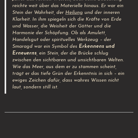
reichte weit über das Materielle hinaus. Er war ein
Stein der Wahrheit, der
Heilung
und der inneren
Klarheit. In ihm spiegeln sich die Kräfte von Erde
und Wasser, die Weisheit der Götter und die
Harmonie der Schöpfung. Ob als Amulett,
Handelsgut oder spirituelles Werkzeug – der
Smaragd war ein Symbol des
Erkennens und
Erneuerns
, ein Stein, der die Brücke schlug
zwischen den sichtbaren und unsichtbaren Welten.
Wie das Meer, aus dem er zu stammen scheint,
trägt er das tiefe Grün der Erkenntnis in sich – ein
ewiges Zeichen dafür, dass wahres Wissen nicht
laut, sondern still ist.