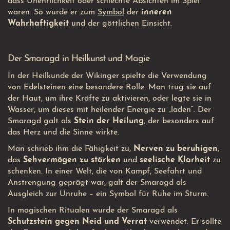
dass Unehrlichkeit oder schlechte Absichten im Spiel
waren. So wurde er zum
Symbol
der
inneren
Wahrhaftigkeit
und der göttlichen Einsicht.
Der Smaragd in Heilkunst und Magie
In der Heilkunde der Wikinger spielte die Verwendung
von Edelsteinen eine besondere Rolle. Man trug sie auf
der Haut, um ihre Kräfte zu aktivieren, oder legte sie in
Wasser, um dieses mit heilender Energie zu „laden“. Der
Smaragd galt als
Stein der Heilung
, der besonders auf
das Herz und die Sinne wirkte.
Man schrieb ihm die Fähigkeit zu,
Nerven zu beruhigen
,
das
Sehvermögen zu stärken
und
seelische Klarheit
zu
schenken. In einer Welt, die von Kampf, Seefahrt und
Anstrengung geprägt war, galt der Smaragd als
Ausgleich zur Unruhe – ein Symbol für Ruhe im Sturm.
In magischen Ritualen wurde der Smaragd als
Schutzstein gegen Neid und Verrat
verwendet. Er sollte