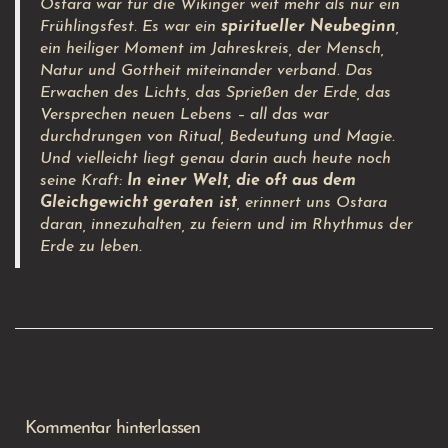
Ostara war für die Wikinger weit mehr als nur ein
Frühlingsfest. Es war ein
spiritueller Neubeginn
,
ein heiliger Moment im Jahreskreis, der Mensch,
Natur und Gottheit miteinander verband. Das
Erwachen des Lichts, das Sprießen der Erde, das
Versprechen neuen Lebens – all das war
durchdrungen von Ritual, Bedeutung und Magie.
Und vielleicht liegt genau darin auch heute noch
seine Kraft:
In einer Welt, die oft aus dem
Gleichgewicht geraten ist
, erinnert uns Ostara
daran, innezuhalten, zu feiern und im Rhythmus der
Erde zu leben.
Kommentar hinterlassen