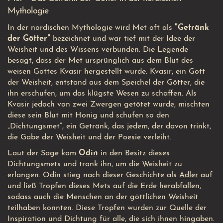
Mythologie
In der nordischen Mythologie wird Met oft als
"Getränk
der Götter"
bezeichnet und war tief mit der Idee der
Weisheit und des Wissens verbunden. Die Legende
besagt, dass der Met ursprünglich aus dem Blut des
weisen Gottes Kvasir hergestellt wurde. Kvasir, ein Gott
der Weisheit, entstand aus dem Speichel der Götter, die
ihn erschufen, um das klügste Wesen zu schaffen. Als
Kvasir jedoch von zwei Zwergen getötet wurde, mischten
diese sein Blut mit Honig und schufen so den
„Dichtungsmet“, ein Getränk, das jedem, der davon trinkt,
die Gabe der Weisheit und der Poesie verleiht.
Laut der Sage kam
Odin
in den Besitz dieses
Dichtungsmets und trank ihn, um die Weisheit zu
erlangen. Odin stieg nach dieser Geschichte als
Adler
auf
und ließ Tropfen dieses Mets auf die Erde herabfallen,
sodass auch die Menschen an der göttlichen Weisheit
teilhaben konnten. Diese Tropfen wurden zur Quelle der
Inspiration und Dichtung für alle, die sich ihnen hingaben.