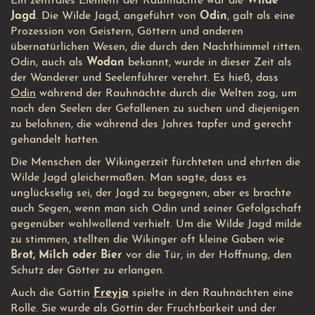
Ein zentrales Element der Rauhnächte war die
Wilde
Jagd
. Die Wilde Jagd, angeführt von
Odin
, galt als eine
Prozession von Geistern, Göttern und anderen
übernatürlichen Wesen, die durch den Nachthimmel ritten.
Odin, auch als
Wodan
bekannt, wurde in dieser Zeit als
der Wanderer und Seelenführer verehrt. Es hieß, dass
Odin
während der Rauhnächte durch die Welten zog, um
nach den Seelen der Gefallenen zu suchen und diejenigen
zu belohnen, die während des Jahres tapfer und gerecht
gehandelt hatten.
Die Menschen der Wikingerzeit fürchteten und ehrten die
Wilde Jagd gleichermaßen. Man sagte, dass es
unglückselig sei, der Jagd zu begegnen, aber es brachte
auch Segen, wenn man sich Odin und seiner Gefolgschaft
gegenüber wohlwollend verhielt. Um die Wilde Jagd milde
zu stimmen, stellten die Wikinger oft kleine Gaben wie
Brot, Milch oder Bier
vor die Tür, in der Hoffnung, den
Schutz der Götter zu erlangen.
Auch die Göttin
Freyja
spielte in den Rauhnächten eine
Rolle. Sie wurde als Göttin der Fruchtbarkeit und der