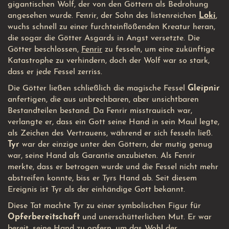
gigantischen Wolf, der von den Göttern als Bedrohung
angesehen wurde. Fenrir, der Sohn des listenreichen
Loki
,
wuchs schnell zu einer furchteinflößenden Kreatur heran,
die sogar die Götter Asgards in Angst versetzte. Die
Götter beschlossen,
Fenrir
zu fesseln, um eine zukünftige
Katastrophe zu verhindern, doch der Wolf war so stark,
dass er jede Fessel zerriss.
Die Götter ließen schließlich die magische Fessel
Gleipnir
anfertigen, die aus unbrechbaren, aber unsichtbaren
Bestandteilen bestand. Da Fenrir misstrauisch war,
verlangte er, dass ein Gott seine Hand in sein Maul legte,
als Zeichen des Vertrauens, während er sich fesseln ließ.
Tyr
war der einzige unter den Göttern, der mutig genug
war, seine Hand als Garantie anzubieten. Als Fenrir
merkte, dass er betrogen wurde und die Fessel nicht mehr
abstreifen konnte, biss er Tyrs Hand ab. Seit diesem
Ereignis ist Tyr als der einhändige Gott bekannt.
Diese Tat machte Tyr zu einer symbolischen Figur für
Opferbereitschaft
und unerschütterlichen Mut. Er war
bereit, seine Hand zu opfern, um das Wohl der