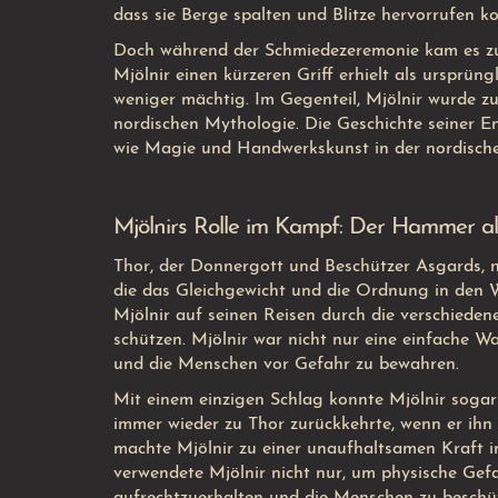
dass sie Berge spalten und Blitze hervorrufen ko
Doch während der Schmiedezeremonie kam es z
Mjölnir einen kürzeren Griff erhielt als ursprün
weniger mächtig. Im Gegenteil, Mjölnir wurde 
nordischen Mythologie. Die Geschichte seiner E
wie Magie und Handwerkskunst in der nordisch
Mjölnirs Rolle im Kampf: Der Hammer a
Thor, der Donnergott und Beschützer Asgards, n
die das Gleichgewicht und die Ordnung in den We
Mjölnir auf seinen Reisen durch die verschiede
schützen. Mjölnir war nicht nur eine einfache Wa
und die Menschen vor Gefahr zu bewahren.
Mit einem einzigen Schlag konnte Mjölnir soga
immer wieder zu Thor zurückkehrte, wenn er ihn 
machte Mjölnir zu einer unaufhaltsamen Kraft im
verwendete Mjölnir nicht nur, um physische Ge
aufrechtzuerhalten und die Menschen zu beschüt