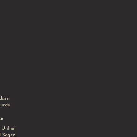
dass
wurde
r.
 Unheil
d Segen