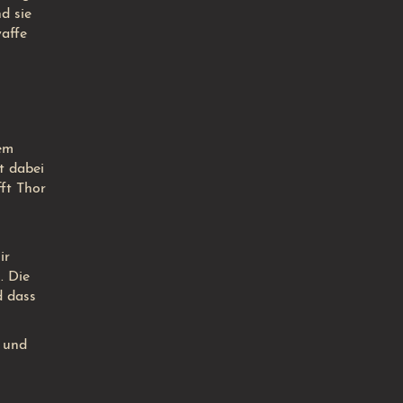
d sie
waffe
em
t dabei
fft Thor
ir
. Die
d dass
t und