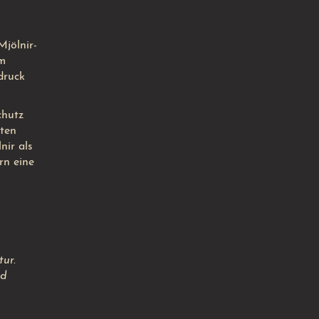
Mjölnir-
em
druck
chutz
lten
nir als
rn eine
ur.
nd