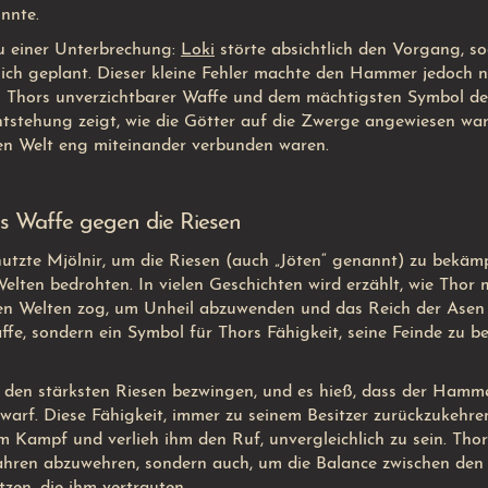
nnte.
u einer Unterbrechung:
Loki
störte absichtlich den Vorgang, s
glich geplant. Dieser kleine Fehler machte den Hammer jedoch n
zu Thors unverzichtbarer Waffe und dem mächtigsten Symbol de
ntstehung zeigt, wie die Götter auf die Zwerge angewiesen wa
en Welt eng miteinander verbunden waren.
ls Waffe gegen die Riesen
utzte Mjölnir, um die Riesen (auch „Jöten“ genannt) zu bekäm
lten bedrohten. In vielen Geschichten wird erzählt, wie Thor 
nen Welten zog, um Unheil abzuwenden und das Reich der Asen
ffe, sondern ein Symbol für Thors Fähigkeit, seine Feinde zu b
r den stärksten Riesen bezwingen, und es hieß, dass der Hamm
warf. Diese Fähigkeit, immer zu seinem Besitzer zurückzukehre
 Kampf und verlieh ihm den Ruf, unvergleichlich zu sein. Thor
fahren abzuwehren, sondern auch, um die Balance zwischen den
zen, die ihm vertrauten.