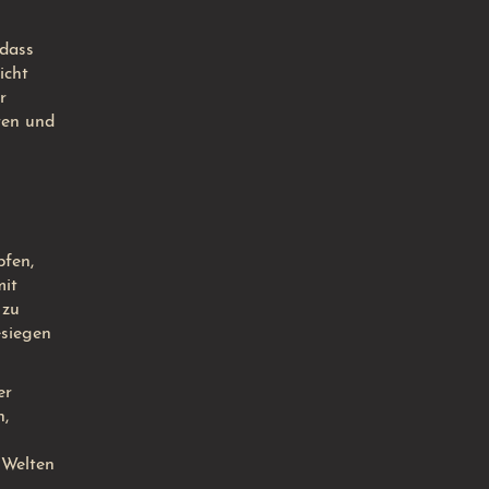
odass
icht
r
ren und
pfen,
mit
 zu
esiegen
er
n,
 Welten