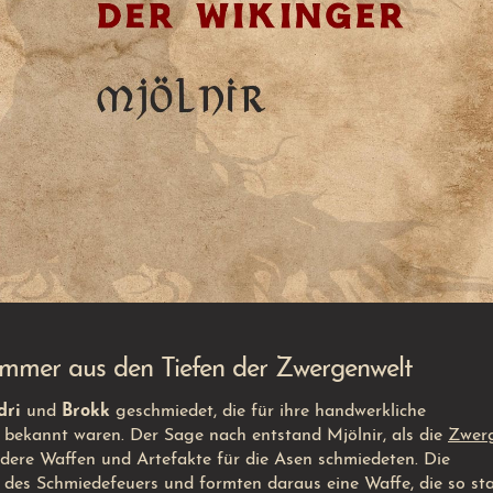
ammer aus den Tiefen der Zwergenwelt
dri
und
Brokk
geschmiedet, die für ihre handwerkliche
n bekannt waren. Der Sage nach entstand Mjölnir, als die
Zwer
ndere Waffen und Artefakte für die Asen schmiedeten. Die
es Schmiedefeuers und formten daraus eine Waffe, die so sta