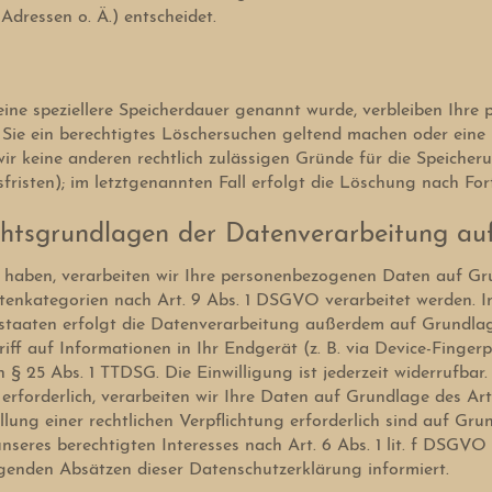
dressen o. Ä.) entscheidet.
eine speziellere Speicherdauer genannt wurde, verbleiben Ihre
 Sie ein berechtigtes Löschersuchen geltend machen oder eine
wir keine anderen rechtlich zulässigen Gründe für die Speich
risten); im letztgenannten Fall erfolgt die Löschung nach Fort
htsgrundlagen der Datenverarbeitung auf
t haben, verarbeiten wir Ihre personenbezogenen Daten auf Gr
tenkategorien nach Art. 9 Abs. 1 DSGVO verarbeitet werden. Im 
taaten erfolgt die Datenverarbeitung außerdem auf Grundlage 
ff auf Informationen in Ihr Endgerät (z. B. via Device-Fingerpr
§ 25 Abs. 1 TTDSG. Die Einwilligung ist jederzeit widerrufbar.
forderlich, verarbeiten wir Ihre Daten auf Grundlage des Art.
llung einer rechtlichen Verpflichtung erforderlich sind auf Gru
res berechtigten Interesses nach Art. 6 Abs. 1 lit. f DSGVO er
genden Absätzen dieser Datenschutzerklärung informiert.