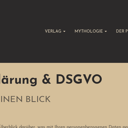
VERLAG
MYTHOLOGIE
DER P
klärung & DSGVO
EINEN BLICK
berblick darüber, was mit Ihren personenbezogenen Daten pass