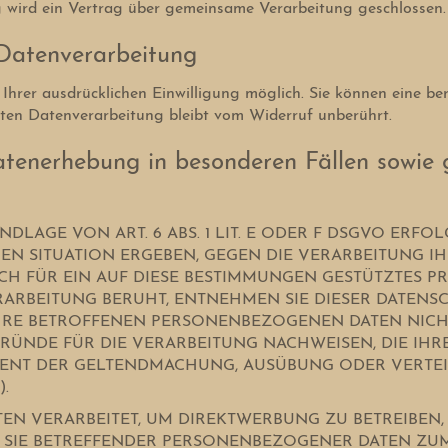
g wird ein Vertrag über gemeinsame Verarbeitung geschlossen.
 Datenverarbeitung
rer ausdrücklichen Einwilligung möglich. Sie können eine berei
gten Datenverarbeitung bleibt vom Widerruf unberührt.
tenerhebung in besonderen Fällen sowie 
AGE VON ART. 6 ABS. 1 LIT. E ODER F DSGVO ERFOLG
REN SITUATION ERGEBEN, GEGEN DIE VERARBEITUNG
CH FÜR EIN AUF DIESE BESTIMMUNGEN GESTÜTZTES PRO
RARBEITUNG BERUHT, ENTNEHMEN SIE DIESER DATENS
RE BETROFFENEN PERSONENBEZOGENEN DATEN NICHT 
DE FÜR DIE VERARBEITUNG NACHWEISEN, DIE IHRE 
DIENT DER GELTENDMACHUNG, AUSÜBUNG ODER VERT
).
 VERARBEITET, UM DIREKTWERBUNG ZU BETREIBEN, S
G SIE BETREFFENDER PERSONENBEZOGENER DATEN Z