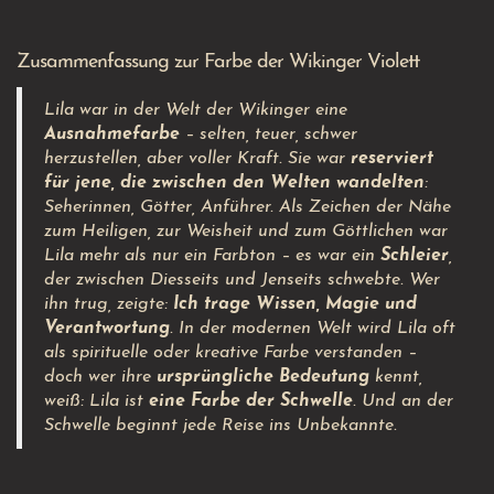
Zusammenfassung zur Farbe der Wikinger Violett
Lila war in der Welt der Wikinger eine
Ausnahmefarbe
– selten, teuer, schwer
herzustellen, aber voller Kraft. Sie war
reserviert
für jene, die zwischen den Welten wandelten
:
Seherinnen, Götter, Anführer. Als Zeichen der Nähe
zum Heiligen, zur Weisheit und zum Göttlichen war
Lila mehr als nur ein Farbton – es war ein
Schleier
,
der zwischen Diesseits und Jenseits schwebte. Wer
ihn trug, zeigte:
Ich trage Wissen, Magie und
Verantwortung
. In der modernen Welt wird Lila oft
als spirituelle oder kreative Farbe verstanden –
doch wer ihre
ursprüngliche Bedeutung
kennt,
weiß: Lila ist
eine Farbe der Schwelle
. Und an der
Schwelle beginnt jede Reise ins Unbekannte.