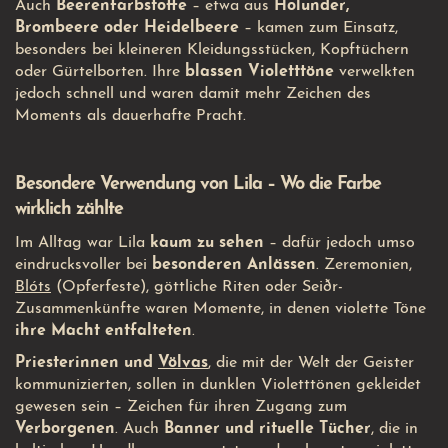
Auch
Beerenfarbstoffe
– etwa aus
Holunder,
Brombeere oder Heidelbeere
– kamen zum Einsatz,
besonders bei kleineren Kleidungsstücken, Kopftüchern
oder Gürtelborten. Ihre
blassen Violetttöne
verwelkten
jedoch schnell und waren damit mehr Zeichen des
Moments als dauerhafte Pracht.
Besondere Verwendung von Lila – Wo die Farbe
wirklich zählte
Im Alltag war Lila
kaum zu sehen
– dafür jedoch umso
eindrucksvoller bei
besonderen Anlässen
. Zeremonien,
Blóts
(Opferfeste), göttliche Riten oder Seiðr-
Zusammenkünfte waren Momente, in denen violette Töne
ihre Macht entfalteten
.
Priesterinnen und
Völvas
, die mit der Welt der Geister
kommunizierten, sollen in dunklen Violetttönen gekleidet
gewesen sein – Zeichen für ihren Zugang zum
Verborgenen
. Auch
Banner und rituelle Tücher
, die in