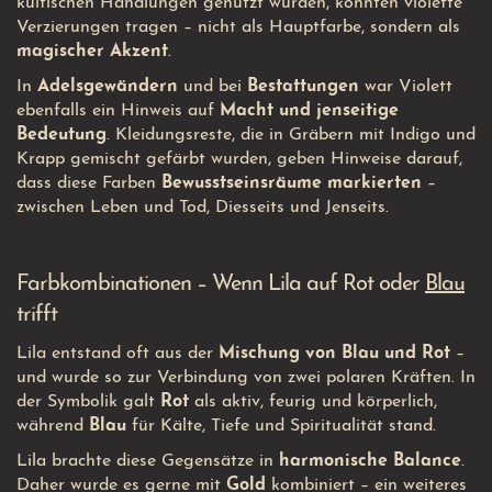
kultischen Handlungen genutzt wurden, konnten violette
Verzierungen tragen – nicht als Hauptfarbe, sondern als
magischer Akzent
.
In
Adelsgewändern
und bei
Bestattungen
war Violett
ebenfalls ein Hinweis auf
Macht und jenseitige
Bedeutung
. Kleidungsreste, die in Gräbern mit Indigo und
Krapp gemischt gefärbt wurden, geben Hinweise darauf,
dass diese Farben
Bewusstseinsräume markierten
–
zwischen Leben und Tod, Diesseits und Jenseits.
Farbkombinationen – Wenn Lila auf Rot oder
Blau
trifft
Lila entstand oft aus der
Mischung von Blau und Rot
–
und wurde so zur Verbindung von zwei polaren Kräften. In
der Symbolik galt
Rot
als aktiv, feurig und körperlich,
während
Blau
für Kälte, Tiefe und Spiritualität stand.
Lila brachte diese Gegensätze in
harmonische Balance
.
Daher wurde es gerne mit
Gold
kombiniert – ein weiteres