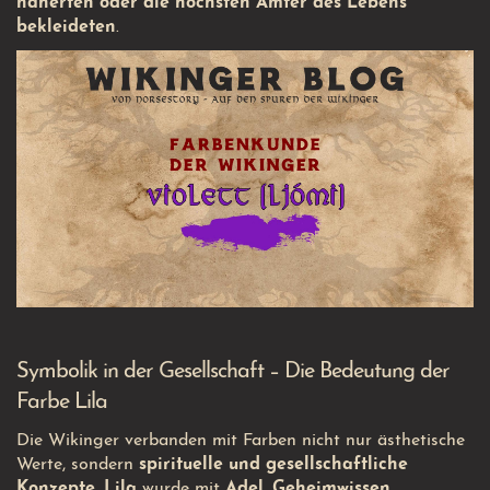
näherten oder die höchsten Ämter des Lebens
bekleideten
.
Symbolik in der Gesellschaft – Die Bedeutung der
Farbe Lila
Die Wikinger verbanden mit Farben nicht nur ästhetische
Werte, sondern
spirituelle und gesellschaftliche
Konzepte
.
Lila
wurde mit
Adel, Geheimwissen,