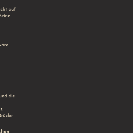
acht auf
Seine
r
wäre
und die
t.
Brücke
chen