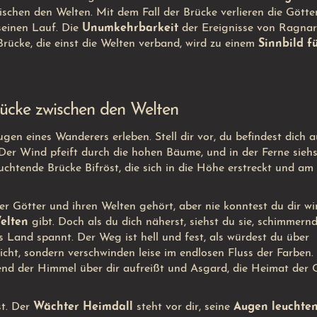
chen den Welten. Mit dem Fall der Brücke verlieren die Götter
seinen Lauf. Die
Unumkehrbarkeit
der Ereignisse von Ragnar
 Brücke, die einst die Welten verband, wird zu einem
Sinnbild f
Brücke zwischen den Welten
gen eines Wanderers erleben. Stell dir vor, du befindest dich a
Der Wind pfeift durch die hohen Bäume, und in der Ferne sieh
uchtende Brücke Bifröst, die sich in die Höhe erstreckt und am
r Götter und ihren Welten gehört, aber nie konntest du dir wir
elten
gibt. Doch als du dich näherst, siehst du sie, schimmern
s Land spannt. Der Weg ist hell und fest, als würdest du über
icht, sondern verschwinden leise im endlosen Fluss der Farben.
end der Himmel über dir aufreißt und Asgard, die Heimat der G
st. Der
Wächter Heimdall
steht vor dir, seine
Augen leuchte