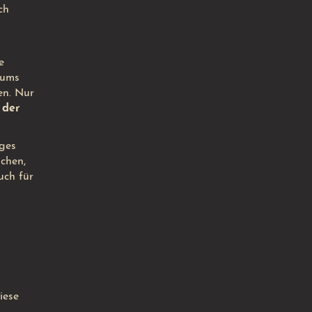
ch
e
aums
en. Nur
 der
ages
chen,
uch für
iese