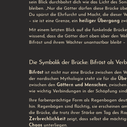
sein Blick durchbohrt dich wie das Licht des So
bleiben. „Nur die Götter dürfen diese Brücke übe
Du spürst die Ehrfurcht und Macht, die dieser Wä
– sie ist eine Grenze, ein
heiliger Übergang
zwi
Mit einem letzten Blick auf die funkelnde Brücke
wissend, dass die Götter dort oben über den W
Bifröst und ihrem Wächter unantastbar bleibt –
Die Symbolik der Brücke: Bifröst als Ve
Bifröst
ist nicht nur eine Brücke zwischen den W
der nordischen Mythologie steht sie für die
Übe
zwischen den
Göttern und Menschen
, zwische
wie wichtig Verbindungen in der Schöpfung sind,
Ihre farbenprächtige Form als Regenbogen deut
hin. Regenbögen sind flüchtig, sie erscheinen a
die Brücke, die trotz ihrer Stärke am Tag des R
Zerbrechlichkeit
zeigt, dass selbst die mächt
Chaos
unterliegen.