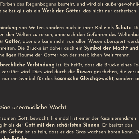
n Farben des Regenbogens besteht, und wird als außergewöhnli
 selbst gilt als ein
Werk der Götter
, das nicht nur ästhetisch
rbindung von Welten, sondern auch in ihrer Rolle als
Schutz
. Di
hen den Welten zu reisen, ohne sich den Gefahren des Weltenb
er Götter
, aber sie kann nicht von allen Wesen überquert werd
reiten. Die Brücke ist daher auch ein
Symbol der Macht und
e heiligen Räume der Götter von der sterblichen Welt trennt.
rbrechliche Verbindung
ist. Es heißt, dass die Brücke eines T
, zerstört wird. Dies wird durch die
Riesen
geschehen, die versu
t nur ein Symbol für das
kosmische Gleichgewicht
, sondern a
eine unermüdliche Wacht
samen Gott, bewacht. Heimdall ist einer der faszinierendsten
ilt als der
Gott mit den schärfsten Sinnen
. Er besitzt das
sein
Gehör
ist so fein, dass er das Gras wachsen hören kann. D
 der Brücke
.