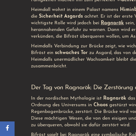
Heimdall wohnt in einem Palast namens
Himinb
die
Sicherheit Asgards
achtet. Er ist der erste
wichtigste Rolle wird jedoch bei
Ragnarök
sein,
herannahenden Gefahr zu warnen. Dann wird er 
verkünden, die Bifröst überqueren wollen, um A
Heimdalls Verbindung zur Brücke zeigt, wie wich
Bifröst ein
schwaches Tor
zu Asgard, das von d
Heimdalls unermüdlicher Wachsamkeit bleibt die
zusammenbricht.
Der Tag von Ragnarök: Die Zerstörung 
In der nordischen Mythologie ist
Ragnarök
das 
Ordnung des Universums in
Chaos
gestürzt wir
Regenbogenbrücke, zerstört. Die Brücke wird v
Diese mächtigen Wesen, die von den eisigen und
zu überqueren, obwohl sie dafür zerstört wird.
Bifröst spielt bei Ragnarök eine symbolische Rol