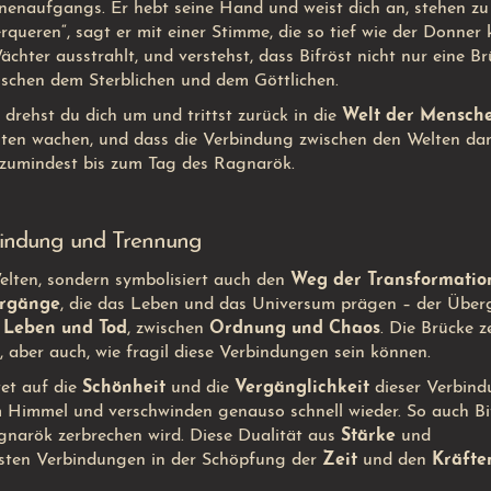
nnenaufgangs. Er hebt seine Hand und weist dich an, stehen zu
rqueren“, sagt er mit einer Stimme, die so tief wie der Donner k
chter ausstrahlt, und verstehst, dass Bifröst nicht nur eine Br
schen dem Sterblichen und dem Göttlichen.
 drehst du dich um und trittst zurück in die
Welt der Mensch
elten wachen, und dass die Verbindung zwischen den Welten da
 zumindest bis zum Tag des Ragnarök.
rbindung und Trennung
elten, sondern symbolisiert auch den
Weg der Transformatio
rgänge
, die das Leben und das Universum prägen – der Übe
n
Leben und Tod
, zwischen
Ordnung und Chaos
. Die Brücke z
 aber auch, wie fragil diese Verbindungen sein können.
et auf die
Schönheit
und die
Vergänglichkeit
dieser Verbin
m Himmel und verschwinden genauso schnell wieder. So auch Bif
agnarök zerbrechen wird. Diese Dualität aus
Stärke
und
igsten Verbindungen in der Schöpfung der
Zeit
und den
Kräfte