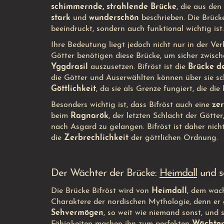
schimmernde, strahlende Brücke
, die aus de
stark
und
wunderschön
beschrieben. Die Brücke
beeindruckt, sondern auch funktional wichtig ist.
Ihre Bedeutung liegt jedoch nicht nur in der Ve
Götter benötigen diese Brücke, um sicher zwisc
Yggdrasil
auszusetzen. Bifröst ist die
Brücke d
die Götter und Auserwählten können über sie sch
Göttlichkeit
, da sie als Grenze fungiert, die di
Besonders wichtig ist, dass Bifröst auch eine
ze
beim
Ragnarök
, der letzten Schlacht der Götter
nach Asgard zu gelangen. Bifröst ist daher nich
die
Zerbrechlichkeit
der göttlichen Ordnung.
Der Wächter der Brücke:
Heimdall
und s
Die Brücke Bifröst wird von
Heimdall
, dem wach
Charaktere der nordischen Mythologie, denn er g
Sehvermögen
, so weit wie niemand sonst, und 
Fähigkeiten machen ihn zum perfekten
Wächter