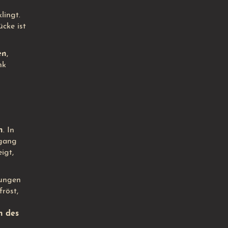
lingt.
ücke ist
en
,
nk
n
. In
rgang
eigt,
dungen
röst,
n des