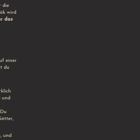
 die
ök wird
ür das
uf einer
st du
klich
d und
 Du
ötter,
n
, und