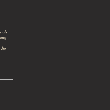
e als
ung.
 die