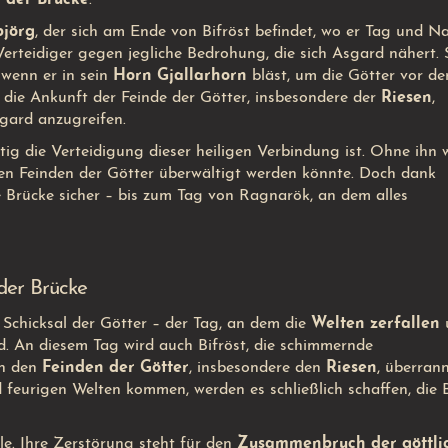
jörg
, der sich am Ende von Bifröst befindet, wo er Tag und N
 Verteidiger gegen jegliche Bedrohung, die sich Asgard nähert. 
 wenn er in sein
Horn Gjallarhorn
bläst, um die Götter vor de
die Ankunft der Feinde der Götter, insbesondere der
Riesen
,
sgard anzugreifen.
tig die Verteidigung dieser heiligen Verbindung ist. Ohne ihn 
en Feinden der Götter überwältigt werden könnte. Doch dank
 Brücke sicher – bis zum Tag von Ragnarök, an dem alles
der Brücke
Schicksal der Götter – der Tag, an dem die
Welten zerfallen
d. An diesem Tag wird auch Bifröst, die schimmernde
on den
Feinden der Götter
, insbesondere den
Riesen
, überrann
 feurigen Welten kommen, werden es schließlich schaffen, die 
le. Ihre Zerstörung steht für den
Zusammenbruch der göttli