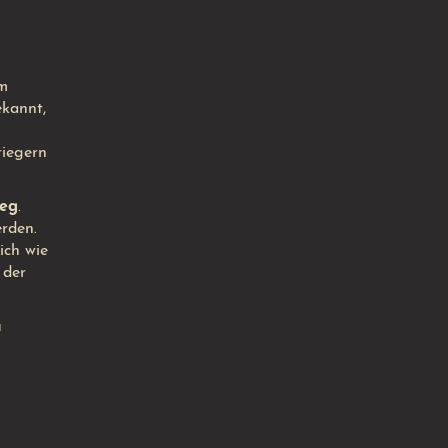
em
kannt,
riegern
ieg
.
erden.
ich wie
 der
u