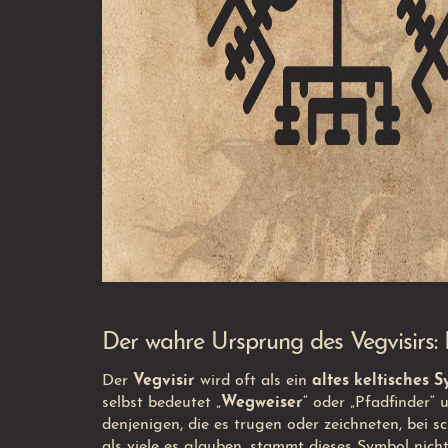
Der wahre Ursprung des Vegvisirs:
Der
Vegvisir
wird oft als ein
altes keltisches 
selbst bedeutet „
Wegweiser
“ oder „Pfadfinder“ 
denjenigen, die es trugen oder zeichneten, bei 
als viele es glauben, stammt dieses Symbol nich