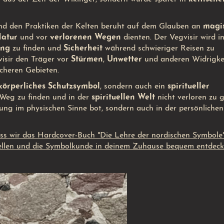
d den Praktiken der Kelten beruht auf dem Glauben an
magi
atur
und vor
verlorenen Wegen
dienten. Der Vegvisir wird in
ung
zu finden und
Sicherheit
während schwieriger Reisen zu
visir den Träger vor
Stürmen
,
Unwetter
und anderen Widrigke
cheren Gebieten.
körperliches Schutzsymbol
, sondern auch ein
spiritueller
n Weg zu finden und in der
spirituellen Welt
nicht verloren zu 
erung im physischen Sinne bot, sondern auch in der persönliche
dass wir das Hardcover-Buch "Die Lehre der nordischen Symbole
stellen und die Symbolkunde in deinem Zuhause bequem entdeck