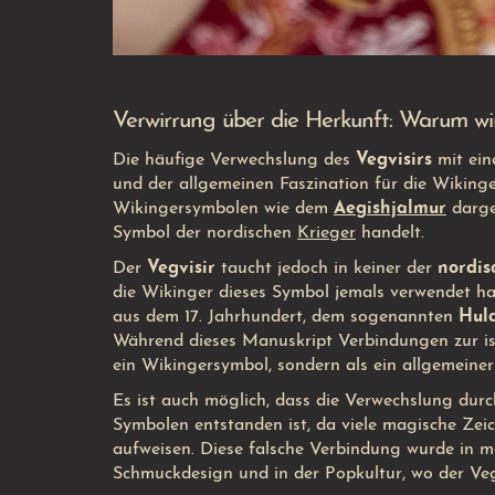
Verwirrung über die Herkunft: Warum wi
Die häufige Verwechslung des
Vegvisirs
mit ei
und der allgemeinen Faszination für die Wikinge
Wikingersymbolen wie dem
Aegishjalmur
darges
Symbol der nordischen
Krieger
handelt.
Der
Vegvisir
taucht jedoch in keiner der
nordi
die Wikinger dieses Symbol jemals verwendet ha
aus dem 17. Jahrhundert, dem sogenannten
Hul
Während dieses Manuskript Verbindungen zur isl
ein Wikingersymbol, sondern als ein allgemeine
Es ist auch möglich, dass die Verwechslung durc
Symbolen entstanden ist, da viele magische Zei
aufweisen. Diese falsche Verbindung wurde in m
Schmuckdesign und in der Popkultur, wo der Veg