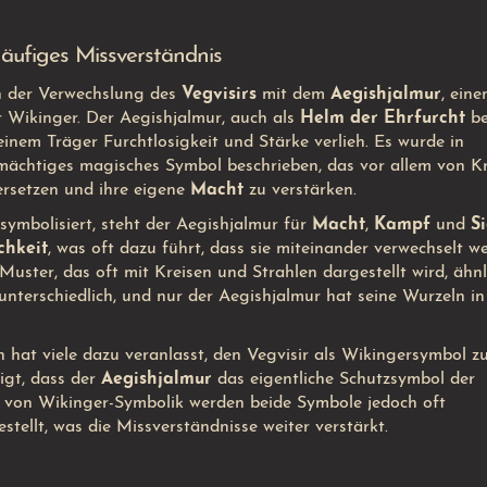
häufiges Missverständnis
in der Verwechslung des
Vegvisirs
mit dem
Aegishjalmur
, ein
r Wikinger. Der Aegishjalmur, auch als
Helm der Ehrfurcht
be
inem Träger Furchtlosigkeit und Stärke verlieh. Es wurde in
 mächtiges magisches Symbol beschrieben, das vor allem von K
ersetzen und ihre eigene
Macht
zu verstärken.
ymbolisiert, steht der Aegishjalmur für
Macht
,
Kampf
und
S
chkeit
, was oft dazu führt, dass sie miteinander verwechselt w
ster, das oft mit Kreisen und Strahlen dargestellt wird, ähnl
unterschiedlich, und nur der Aegishjalmur hat seine Wurzeln in
 hat viele dazu veranlasst, den Vegvisir als Wikingersymbol z
eigt, dass der
Aegishjalmur
das eigentliche Schutzsymbol der
n von Wikinger-Symbolik werden beide Symbole jedoch oft
tellt, was die Missverständnisse weiter verstärkt.