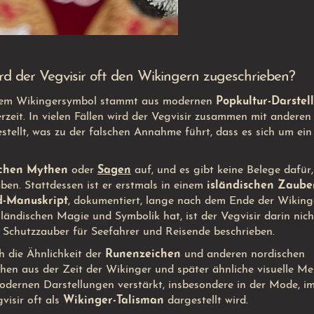
rd der Vegvisir oft den Wikingern zugeschrieben?
nem Wikingersymbol stammt aus modernen
Popkultur-Darstel
rzeit. In vielen Fällen wird der Vegvisir zusammen mit anderen
tellt, was zu der falschen Annahme führt, dass es sich um ein
schen Mythen
oder
Sagen
auf, und es gibt keine Belege dafür,
ben. Stattdessen ist er erstmals in einem
isländischen Zaube
d-Manuskript
, dokumentiert, lange nach dem Ende der Wikinge
ändischen Magie und Symbolik hat, ist der Vegvisir darin nich
r Schutzzauber für Seefahrer und Reisende beschrieben.
h die Ähnlichkeit der
Runenzeichen
und anderen nordischen
chen aus der Zeit der Wikinger und später ähnliche visuelle M
odernen Darstellungen verstärkt, insbesondere in der Mode, i
visir oft als
Wikinger-Talisman
dargestellt wird.