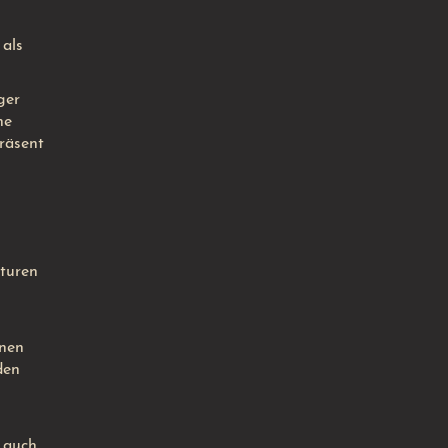
als
ger
he
räsent
lturen
enen
den
 auch