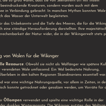
n
, die so groß waren, dass sie von Seefahrern oft mit Inseln
r beeindruckende Kreaturen, sondern wurden auch mit dem
See in Verbindung gebracht. In manchen Mythen konnten Wale 
ch das Wasser der Unterwelt begleiteten.
ür das Unbekannte und die Tiefe des Meeres, die für die Wikin
h eine ständige Herausforderung darstellten. Ihre majestätisc
echenbarkeit der Natur wider, die in der Wikingerwelt stets p
g von Walen für die Wikinger
lle Ressource
. Obwohl sie nicht als Walfänger wie spätere Ku
er verendeten Wale umfassend. Ein Wal bedeutete Nahrung,
 Überleben in den kalten Regionen Skandinaviens essentiell war.
d war eine wichtige Nahrungsquelle, vor allem in Zeiten, in d
isch konnte getrocknet oder gesalzen werden, um Vorräte für 
ür
Öllampen
verwendet und spielte eine wichtige Rolle in der
der dunklen Wintermonate. Die Wikinger nutzten den Waltran