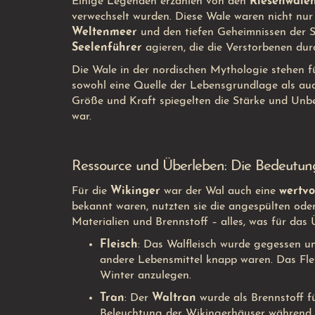
Einige Legenden erzählen von den
Riesenwale
verwechselt wurden. Diese Wale waren nicht nu
Weltenmeer
und den tiefen Geheimnissen der 
Seelenführer
agieren, die die Verstorbenen dur
Die Wale in der nordischen Mythologie stehen f
sowohl eine Quelle der Lebensgrundlage als auc
Größe und Kraft spiegelten die Stärke und Unber
war.
Ressource und Überleben: Die Bedeutun
Für die
Wikinger
war der Wal auch eine
wertvo
bekannt waren, nutzten sie die angespülten od
Materialien und Brennstoff – alles, was für das
Fleisch
: Das Walfleisch wurde gegessen un
andere Lebensmittel knapp waren. Das Fle
Winter anzulegen.
Tran
: Der
Waltran
wurde als Brennstoff f
Beleuchtung der Wikingerhäuser während 