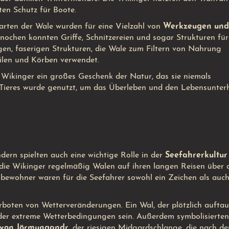
ten Schutz für Boote.
arten der Wale wurden für eine Vielzahl von
Werkzeugen und
ochen konnten Griffe, Schnitzereien und sogar Strukturen für
ngen, faserigen Strukturen, die Wale zum Filtern von Nahrung
ilen und Körben verwendet.
e Wikinger ein großes Geschenk der Natur, das sie niemals
Tieres wurde genutzt, um das Überleben und den Lebensunterh
dern spielten auch eine wichtige Rolle in der
Seefahrerkultur
 die Wikinger regelmäßig Walen auf ihren langen Reisen über 
bewohner waren für die Seefahrer sowohl ein Zeichen als auch
boten von Wetterveränderungen. Ein Wal, der plötzlich auftau
er extreme Wetterbedingungen sein. Außerdem symbolisierte
von Jörmungandr
, der riesigen Midgardschlange, die nach de