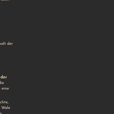
alt der
 der
die
 eine
chte,
n Wale
n