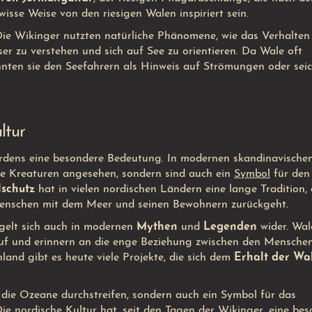
sse Weise von den riesigen Walen inspiriert sein.
Die Wikinger nutzten natürliche Phänomene, wie das Verhalten
r zu verstehen und sich auf See zu orientieren. Da Wale oft
nten sie den Seefahrern als Hinweis auf Strömungen oder sei
ltur
dens eine besondere Bedeutung. In modernen skandinavische
he Kreaturen angesehen, sondern sind auch ein
Symbol
für de
schutz
hat in vielen nordischen Ländern eine lange Tradition, 
Menschen mit dem Meer und seinen Bewohnern zurückgeht.
gelt sich auch in modernen
Mythen
und
Legenden
wider. Wal
 auf und erinnern an die enge Beziehung zwischen den Mensche
and gibt es heute viele Projekte, die sich dem
Erhalt der Wa
e die Ozeane durchstreifen, sondern auch ein Symbol für das
Die nordische Kultur hat, seit den Tagen der Wikinger, eine be