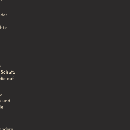
 der
chte
n
n
Schutz
die auf
e
n und
le
sondere