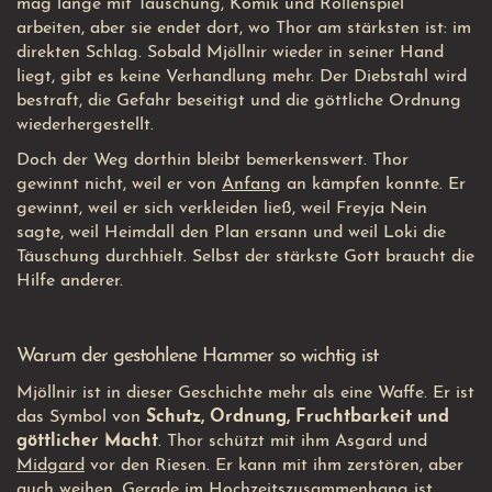
mag lange mit Täuschung, Komik und Rollenspiel
arbeiten, aber sie endet dort, wo Thor am stärksten ist: im
direkten Schlag. Sobald Mjöllnir wieder in seiner Hand
liegt, gibt es keine Verhandlung mehr. Der Diebstahl wird
bestraft, die Gefahr beseitigt und die göttliche Ordnung
wiederhergestellt.
Doch der Weg dorthin bleibt bemerkenswert. Thor
gewinnt nicht, weil er von
Anfang
an kämpfen konnte. Er
gewinnt, weil er sich verkleiden ließ, weil Freyja Nein
sagte, weil Heimdall den Plan ersann und weil Loki die
Täuschung durchhielt. Selbst der stärkste Gott braucht die
Hilfe anderer.
Warum der gestohlene Hammer so wichtig ist
Mjöllnir ist in dieser Geschichte mehr als eine Waffe. Er ist
das Symbol von
Schutz, Ordnung, Fruchtbarkeit und
göttlicher Macht
. Thor schützt mit ihm Asgard und
Midgard
vor den Riesen. Er kann mit ihm zerstören, aber
auch weihen. Gerade im Hochzeitszusammenhang ist