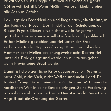
Privatproblem ist. Freyja hilft, weil die Sache die ganze
Götterwelt betrifft. Wenn Mjöllnir verloren bleibt, stehen
alle Asen in Gefahr.
Loki legt das Federkleid an und fliegt nach
Jötunheimr
, in
das Reich der Riesen. Dort findet er den Schuldigen: den
Riesen
Þrymr
. Dieser sitzt nicht etwa in Angst vor
göttlicher Rache, sondern selbstzufrieden und prahlerisch.
Er hat Mjöllnir gestohlen und tief unter der Erde
verborgen. In der Þrymskviða sagt Þrymr, er habe den
Hammer acht Meilen beziehungsweise acht Rasten tief
unter die Erde gelegt und werde ihn nur zurückgeben,
wenn Freyja seine Braut werde.
Damit ist die eigentliche Krise ausgesprochen. Þrymr will
nicht Gold, nicht Vieh, nicht Waffen und nicht Land. Er
fordert
Freyja
. Er will eine der mächtigsten Göttinnen der
nordischen Welt in seine Gewalt bringen. Seine Forderung
ist deshalb mehr als eine freche Heiratsabsicht. Sie ist ein
Angriff auf die Ordnung der Götter.