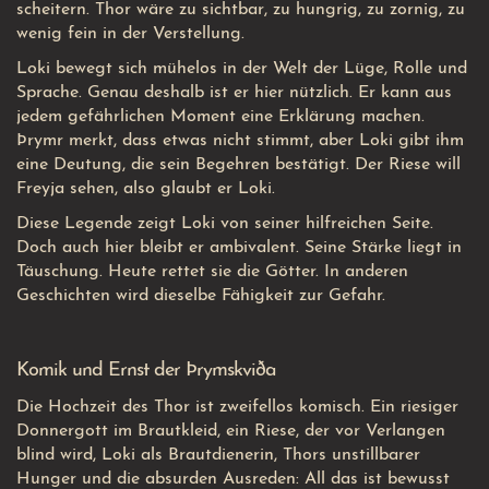
scheitern. Thor wäre zu sichtbar, zu hungrig, zu zornig, zu
wenig fein in der Verstellung.
Loki bewegt sich mühelos in der Welt der Lüge, Rolle und
Sprache. Genau deshalb ist er hier nützlich. Er kann aus
jedem gefährlichen Moment eine Erklärung machen.
Þrymr merkt, dass etwas nicht stimmt, aber Loki gibt ihm
eine Deutung, die sein Begehren bestätigt. Der Riese will
Freyja sehen, also glaubt er Loki.
Diese Legende zeigt Loki von seiner hilfreichen Seite.
Doch auch hier bleibt er ambivalent. Seine Stärke liegt in
Täuschung. Heute rettet sie die Götter. In anderen
Geschichten wird dieselbe Fähigkeit zur Gefahr.
Komik und Ernst der Þrymskviða
Die Hochzeit des Thor ist zweifellos komisch. Ein riesiger
Donnergott im Brautkleid, ein Riese, der vor Verlangen
blind wird, Loki als Brautdienerin, Thors unstillbarer
Hunger und die absurden Ausreden: All das ist bewusst