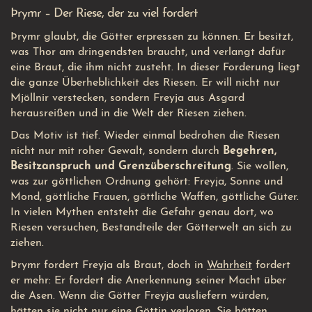
Þrymr – Der Riese, der zu viel fordert
Þrymr glaubt, die Götter erpressen zu können. Er besitzt,
was Thor am dringendsten braucht, und verlangt dafür
eine Braut, die ihm nicht zusteht. In dieser Forderung liegt
die ganze Überheblichkeit des Riesen. Er will nicht nur
Mjöllnir verstecken, sondern Freyja aus Asgard
herausreißen und in die Welt der Riesen ziehen.
Das Motiv ist tief. Wieder einmal bedrohen die Riesen
nicht nur mit roher Gewalt, sondern durch
Begehren,
Besitzanspruch und Grenzüberschreitung
. Sie wollen,
was zur göttlichen Ordnung gehört: Freyja, Sonne und
Mond, göttliche Frauen, göttliche Waffen, göttliche Güter.
In vielen Mythen entsteht die Gefahr genau dort, wo
Riesen versuchen, Bestandteile der Götterwelt an sich zu
ziehen.
Þrymr fordert Freyja als Braut, doch in
Wahrheit
fordert
er mehr: Er fordert die Anerkennung seiner Macht über
die Asen. Wenn die Götter Freyja ausliefern würden,
hätten sie nicht nur eine Göttin verloren. Sie hätten