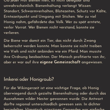
Ob jeder Hof Bienen hielt, ist nicht belegbar und
unwahrscheinlich. Bienenhaltung verlangt Wissen:
Standort, Schwarmverhalten, Blütezeiten, Schutz vor Kälte,
Erntezeitpunkt und Umgang mit Stichen. Wer zu viel
Honig nahm, gefährdete das Volk. Wer zu spät erntete,
verlor Vorrat. Wer Bienen nicht verstand, konnte sie
verlieren.
Die Biene war damit ein Tier, das nicht durch Zwang
beherrscht werden konnte. Man konnte sie nicht treiben
wie Vieh und nicht anbinden wie ein Pferd. Man musste
ihre Ordnung beobachten. Der Mensch profitierte von ihr,
aber er war auf ihre
eigene Gemeinschaft
angewiesen.
Imkerei oder Honigraub?
Für die Wikingerzeit ist eine wichtige Frage, ob Honig
überwiegend durch gezielte Bienenhaltung oder durch das
Ausnehmen wilder Nester gewonnen wurde. Die Antwort
dürfte regional unterschiedlich gewesen sein. In dichter
besiedelten, klimatisch günstigen Gegenden war einfache