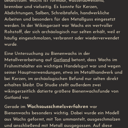
bedeutsam. Wachs ist formbar, wasserabweisend,
brennbar und vielseitig. Es konnte für Kerzen,
Abdichtungen, Salben, Schreibtafeln, handwerkliche
Arbeiten und besonders für den Metallguss eingesetzt
werden. In der Wikingerzeit war Wachs ein wertvoller
Rohstoff, der sich archäologisch nur selten erhält, weil er
häufig eingeschmolzen, verbrannt oder wiederverwendet
wurde.
Eine Untersuchung zu Bienenwachs in der
Metallverarbeitung auf
Gotland
betont, dass Wachs im
Frühmittelalter ein wichtiges Handelsgut war und wegen
seiner Hauptverwendungen, etwa im Metallhandwerk und
bei Kerzen, im archäologischen Befund nur selten direkt
erhalten bleibt. Die Studie stellt außerdem zwei
wikingerzeitlich datierte größere Bienenwachsfunde von
Gotland vor.
Gerade im
Wachsausschmelzverfahren
war
Bienenwachs besonders wichtig. Dabei wurde ein Modell
aus Wachs geformt, mit Ton ummantelt, ausgeschmolzen
und anschließend mit Metall ausgegossen. Auf diese