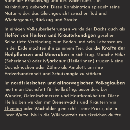
Rune der Erneuerung und des Wachstums – in
Verbindung gebracht. Diese Kombination spiegelt seine
Natur wider: das Gleichgewicht zwischen Tod und
Wiedergeburt, Rückzug und Stärke.
In einigen Volksüberlieferungen wurde der Dachs auch als
Helfer von Heilern und Kräuterkundigen
gesehen.
Seine tiefe Verbindung zum Boden und sein Lebensraum
in der Erde machten ihn zu einem Tier, das die
Kräfte der
Heilpflanzen und Mineralien
in sich trug. Manche
Völur
(Seherinnen) oder
lyfjarkonur
(Heilerinnen) trugen kleine
Dachsknochen oder Zähne als Amulett, um ihre
Erdverbundenheit und Schutzmagie zu stärken.
Im
nordfriesischen und altnorwegischen Volksglauben
hielt man Dachsfett für heilkräftig, besonders bei
Wunden, Gelenkschmerzen und Hautkrankheiten. Diese
Heilsalben wurden mit Bienenwachs und Kräutern wie
Thymian
oder Wacholder gemischt – eine Praxis, die in
ihrer Wurzel bis in die Wikingerzeit zurückreichen dürfte.