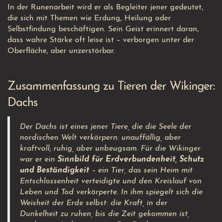
In der Runenarbeit wird er als Begleiter jener gedeutet,
die sich mit Themen wie Erdung, Heilung oder
Selbstfindung beschäftigen. Sein Geist erinnert daran,
dass wahre Stärke oft leise ist – verborgen unter der
Oberfläche, aber unzerstörbar.
Zusammenfassung zu Tieren der Wikinger:
Dachs
Der Dachs ist eines jener Tiere, die die Seele der
nordischen Welt verkörpern: unauffällig, aber
kraftvoll; ruhig, aber unbeugsam. Für die Wikinger
war er ein
Sinnbild für Erdverbundenheit, Schutz
und Beständigkeit
– ein Tier, das sein Heim mit
Entschlossenheit verteidigte und den Kreislauf von
Leben und Tod verkörperte. In ihm spiegelt sich die
Weisheit der Erde selbst: die Kraft, in der
Dunkelheit zu ruhen, bis die Zeit gekommen ist,