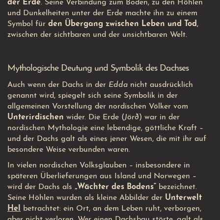
der Erde
. Seine Verbindung zum Boden, zu den Höhlen
und Dunkelheiten unter der Erde machte ihn zu einem
Symbol für
den Übergang zwischen Leben und Tod
,
zwischen der sichtbaren und der unsichtbaren Welt.
Mythologische Deutung und Symbolik des Dachses
Auch wenn der Dachs in der
Edda
nicht ausdrücklich
genannt wird, spiegelt sich seine Symbolik in der
allgemeinen Vorstellung der nordischen Völker vom
Unterirdischen
wider. Die Erde (
Jörð
) war in der
nordischen Mythologie eine lebendige, göttliche Kraft –
und der Dachs galt als eines jener Wesen, die mit ihr auf
besondere Weise verbunden waren.
In vielen nordischen Volksglauben – insbesondere in
späteren Überlieferungen aus Island und Norwegen –
wird der Dachs als
„Wächter des Bodens“
bezeichnet.
Seine Höhlen wurden als kleine Abbilder der
Unterwelt
Hel
betrachtet: ein Ort, an dem Leben ruht, verborgen,
aber nicht verloren. Wer einen Dachsbau störte, galt als