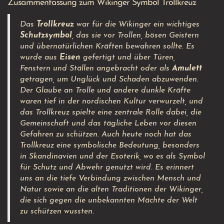
Zusammenfassung zum Wikinger Symbol Trollkreuz
Das
Trollkreuz
war für die Wikinger ein wichtiges
Schutzsymbol
, das sie vor Trollen, bösen Geistern
und übernatürlichen Kräften bewahren sollte. Es
wurde aus
Eisen
gefertigt und über Türen,
Fenstern und Ställen angebracht oder als
Amulett
getragen, um Unglück und Schaden abzuwenden.
Der Glaube an Trolle und andere dunkle Kräfte
waren tief in der nordischen Kultur verwurzelt, und
das Trollkreuz spielte eine zentrale Rolle dabei, die
Gemeinschaft und das tägliche Leben vor diesen
Gefahren zu schützen. Auch heute noch hat das
Trollkreuz eine symbolische Bedeutung, besonders
in Skandinavien und der Esoterik, wo es als Symbol
für Schutz und Abwehr genutzt wird. Es erinnert
uns an die tiefe Verbindung zwischen Mensch und
Natur sowie an die alten Traditionen der Wikinger,
die sich gegen die unbekannten Mächte der Welt
zu schützen wussten.