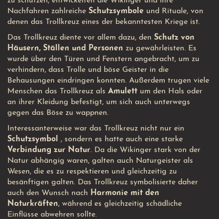
zu schützen, entwickelten die Wikinger und ihre
Nachfahren zahlreiche
Schutzsymbole
und Rituale, von
denen das Trollkreuz eines der bekanntesten Kriege ist.
Das Trollkreuz diente vor allem dazu, den
Schutz von
Häusern, Ställen und Personen
zu gewährleisten. Es
wurde über den Türen und Fenstern angebracht, um zu
verhindern, dass Trolle und böse Geister in die
Behausungen eindringen konnten. Außerdem trugen viele
Menschen das Trollkreuz als
Amulett
um den Hals oder
an ihrer Kleidung befestigt, um sich auch unterwegs
gegen das Böse zu wappnen.
Interessanterweise war das Trollkreuz nicht nur ein
Schutzsymbol
, sondern es hatte auch eine starke
Verbindung zur Natur
. Da die Wikinger stark von der
Natur abhängig waren, galten auch Naturgeister als
Wesen, die es zu respektieren und gleichzeitig zu
besänftigen galten. Das Trollkreuz symbolisierte daher
auch den Wunsch nach
Harmonie mit den
Naturkräften
, während es gleichzeitig schädliche
Einflüsse abwehren sollte.