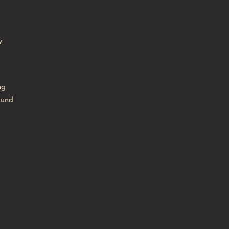
y
ng
 und