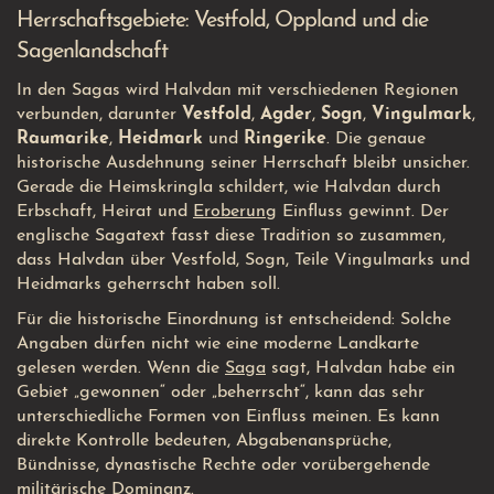
Herrschaftsgebiete: Vestfold, Oppland und die
Sagenlandschaft
In den Sagas wird Halvdan mit verschiedenen Regionen
verbunden, darunter
Vestfold
,
Agder
,
Sogn
,
Vingulmark
,
Raumarike
,
Heidmark
und
Ringerike
. Die genaue
historische Ausdehnung seiner Herrschaft bleibt unsicher.
Gerade die Heimskringla schildert, wie Halvdan durch
Erbschaft, Heirat und
Eroberung
Einfluss gewinnt. Der
englische Sagatext fasst diese Tradition so zusammen,
dass Halvdan über Vestfold, Sogn, Teile Vingulmarks und
Heidmarks geherrscht haben soll.
Für die historische Einordnung ist entscheidend: Solche
Angaben dürfen nicht wie eine moderne Landkarte
gelesen werden. Wenn die
Saga
sagt, Halvdan habe ein
Gebiet „gewonnen“ oder „beherrscht“, kann das sehr
unterschiedliche Formen von Einfluss meinen. Es kann
direkte Kontrolle bedeuten, Abgabenansprüche,
Bündnisse, dynastische Rechte oder vorübergehende
militärische Dominanz.