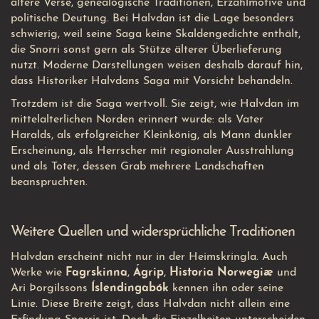
ältere Verse, genealogische Traditionen, Erzählmotive und
politische Deutung. Bei Halvdan ist die Lage besonders
schwierig, weil seine Saga keine Skaldengedichte enthält,
die Snorri sonst gern als Stütze älterer Überlieferung
nutzt. Moderne Darstellungen weisen deshalb darauf hin,
dass Historiker Halvdans Saga mit Vorsicht behandeln.
Trotzdem ist die Saga wertvoll. Sie zeigt, wie Halvdan im
mittelalterlichen Norden erinnert wurde: als Vater
Haralds, als erfolgreicher Kleinkönig, als Mann dunkler
Erscheinung, als Herrscher mit regionaler Ausstrahlung
und als Toter, dessen Grab mehrere Landschaften
beanspruchten.
Weitere Quellen und widersprüchliche Traditionen
Halvdan erscheint nicht nur in der Heimskringla. Auch
Werke wie
Fagrskinna
,
Ágrip
,
Historia Norwegiæ
und
Ari Þorgilssons
Íslendingabók
kennen ihn oder seine
Linie. Diese Breite zeigt, dass Halvdan nicht allein eine