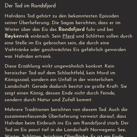
Der Tod im Randsfjord
Halvdans Tod gehört zu den bekanntesten Episoden
seiner Überlieferung. Die Sagas berichten, dass er im
Winter über das Eis des
Randsfjord
fuhr und bei
Røykenvik
einbrach. Sein
Pferd
und Schlitten sollen durch
eine Stelle im Eis gebrochen sein, die durch eine
Viehtränke oder geschwächtes Eis gefährlich geworden
war. Halvdan ertrank.
Diese Erzählung wirkt ungewöhnlich konkret. Kein
heroischer Tod auf dem Schlachtfeld, kein Mord im
Königssaal, sondern ein Unfall in der winterlichen
Landschaft. Gerade dadurch besitzt sie große Kraft. Sie
zeigt einen König, dessen Ende nicht durch Feinde,
sondern durch Natur und Zufall kommt.
Mehrere Traditionen berichten von diesem Tod. Auch die
zusammenfassende Überlieferung verweist darauf, dass
Halvdan beim Einbruch ins Eis am Randsfjord starb.
Der
Tod im Eis passt tief in die Landschaft Norwegens: See,
Winter, Schlitten, brüchige Oberfläche. Es ist ein Ende,